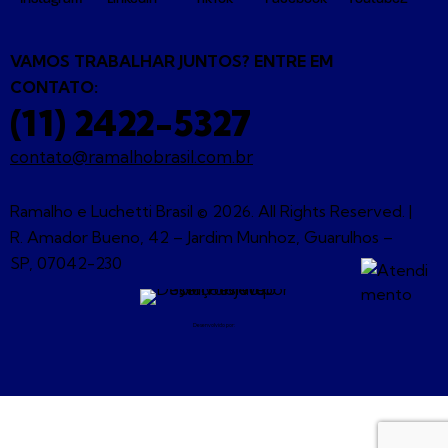
VAMOS TRABALHAR JUNTOS? ENTRE EM
CONTATO:
(11) 2422-5327
contato@ramalhobrasil.com.br
Ramalho e Luchetti Brasil © 2026. All Rights Reserved. |
R. Amador Bueno, 42 – Jardim Munhoz, Guarulhos –
SP, 07042-230
Desenvolvido por: