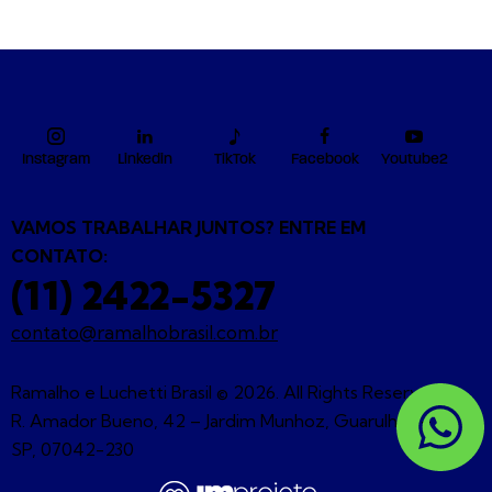
Instagram
Linkedin
TikTok
Facebook
Youtube2
VAMOS TRABALHAR JUNTOS? ENTRE EM
CONTATO:
(11) 2422-5327
contato@ramalhobrasil.com.br
Ramalho e Luchetti Brasil © 2026. All Rights Reserved. |
R. Amador Bueno, 42 – Jardim Munhoz, Guarulhos –
SP, 07042-230