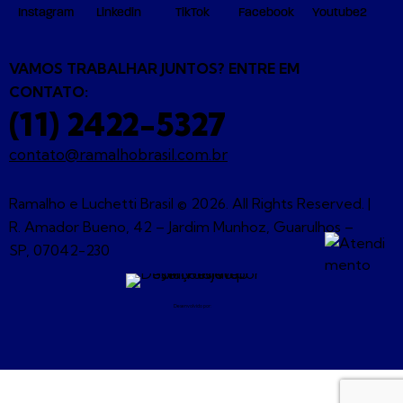
Instagram
Linkedin
TikTok
Facebook
Youtube2
VAMOS TRABALHAR JUNTOS? ENTRE EM
CONTATO:
(11) 2422-5327
contato@ramalhobrasil.com.br
Ramalho e Luchetti Brasil © 2026. All Rights Reserved. |
R. Amador Bueno, 42 – Jardim Munhoz, Guarulhos –
SP, 07042-230
Desenvolvido por: