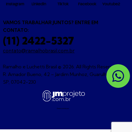
Instagram
Linkedin
TikTok
Facebook
Youtube2
VAMOS TRABALHAR JUNTOS? ENTRE EM
CONTATO:
(11) 2422-5327
contato@ramalhobrasil.com.br
Ramalho e Luchetti Brasil © 2026. All Rights Reserved. |
R. Amador Bueno, 42 – Jardim Munhoz, Guarulhos –
SP, 07042-230
Desenvolvido por: