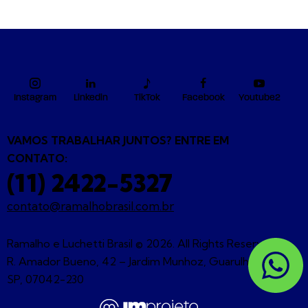
Instagram
Linkedin
TikTok
Facebook
Youtube2
VAMOS TRABALHAR JUNTOS? ENTRE EM
CONTATO:
(11) 2422-5327
contato@ramalhobrasil.com.br
Ramalho e Luchetti Brasil © 2026. All Rights Reserved. |
R. Amador Bueno, 42 – Jardim Munhoz, Guarulhos –
SP, 07042-230