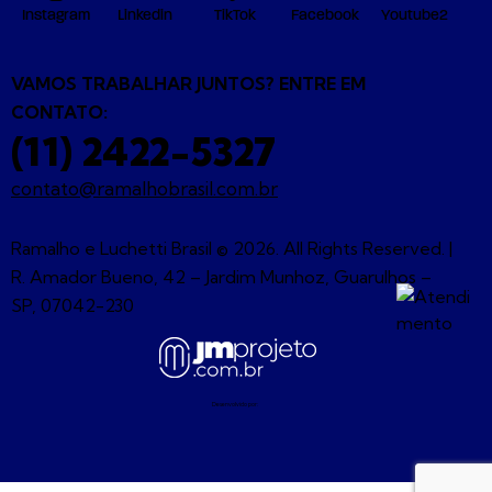
Instagram
Linkedin
TikTok
Facebook
Youtube2
VAMOS TRABALHAR JUNTOS? ENTRE EM
CONTATO:
(11) 2422-5327
contato@ramalhobrasil.com.br
Ramalho e Luchetti Brasil © 2026. All Rights Reserved. |
R. Amador Bueno, 42 – Jardim Munhoz, Guarulhos –
SP, 07042-230
Desenvolvido por: