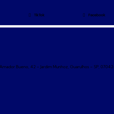
TikTok
Facebook
| R. Amador Bueno, 42 – Jardim Munhoz, Guarulhos – SP, 0704