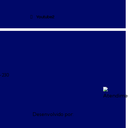
Youtube2
2-230
Desenvolvido por: