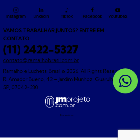
Instagram
Linkedin
TikTok
Facebook
Youtube2
VAMOS TRABALHAR JUNTOS? ENTRE EM
CONTATO:
(11) 2422-5327
contato@ramalhobrasil.com.br
Ramalho e Luchetti Brasil © 2026. All Rights Reserved. |
R. Amador Bueno, 42 – Jardim Munhoz, Guarulhos –
SP, 07042-230
Desenvolvido por: