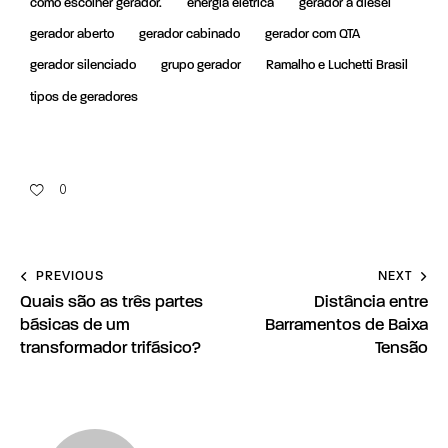
como escolher gerador.
energia elétrica
gerador a diesel
gerador aberto
gerador cabinado
gerador com QTA
gerador silenciado
grupo gerador
Ramalho e Luchetti Brasil
tipos de geradores
0
PREVIOUS
NEXT
Quais são as três partes
Distância entre
básicas de um
Barramentos de Baixa
transformador trifásico?
Tensão