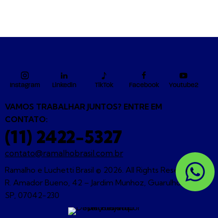
Instagram
Linkedin
TikTok
Facebook
Youtube2
VAMOS TRABALHAR JUNTOS? ENTRE EM
CONTATO:
(11) 2422-5327
contato@ramalhobrasil.com.br
Ramalho e Luchetti Brasil © 2026. All Rights Reserved. |
R. Amador Bueno, 42 – Jardim Munhoz, Guarulhos –
SP, 07042-230