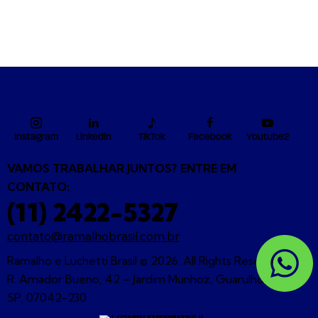
Instagram
Linkedin
TikTok
Facebook
Youtube2
VAMOS TRABALHAR JUNTOS? ENTRE EM
CONTATO:
(11) 2422-5327
contato@ramalhobrasil.com.br
Ramalho e Luchetti Brasil © 2026. All Rights Reserved. |
R. Amador Bueno, 42 – Jardim Munhoz, Guarulhos –
SP, 07042-230